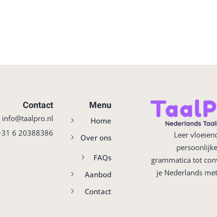
Lost your password?
Remember me
Sign up
Contact
Menu
:
info@taalpro.nl
Home
Already have an account?
Sign in
‪+31 6 20388386‬
Leer vloeien
Over ons
persoonlijke
FAQs
grammatica tot conv
je Nederlands met 
Aanbod
Contact