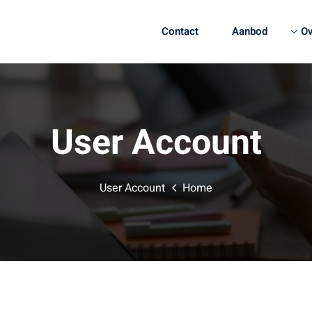
Contact
Aanbod
Ov
Sign up
Sign in
User Account
Sign in
User Account
Home
Don’t have an account?
Sign up